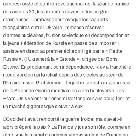
armées rouge et contre-révolutionnaires, la grande famine
des années 30, les atrocités nazies et les purges
staliniennes. L’ambassadeur évoque les rapports
triangulaires entre l’Ukraine, immense réservoir
d’armes nucléaires, l’Union soviétique en décomposition et
la jeune Fédération de Russie en passe de s’imposer. Il
assiste en direct au premier échec infligé par la « Petite
Russie », (l’Ukraine) à la « Grande », dirigée par Boris
Eltsine. En proclamant son indépendance, Kiev a tranché le
nœud gordien qui la reliait depuis des siècles au cœur de
l’Empire russe. Brutalement, l’équilibre géostratégique issu
de la Seconde Guerre mondiale en a été bouleversé : les
États-Unis voient leur ennemi s’effondrer sans coup férir et
un marché gigantesque s’ouvrir à eux.
L’Occident avait remporté la guerre froide, mais avait-il
alors préparé la paix ? La France y joua son rôle, comme en
témoigne le journal du premier ambassadeur de France en