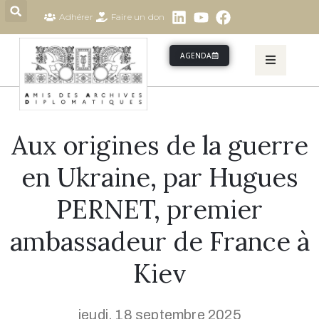
Adhérer
Faire un don
AGENDA
ACCUEIL
QUI
SOMMES
NOUS ?
Aux origines de la guerre
CONTACTEZ-
NOUS
en Ukraine, par Hugues
TOUTES
LES
PERNET, premier
ACTIVITÉS
ambassadeur de France à
REPLAY
Kiev
jeudi, 18 septembre 2025